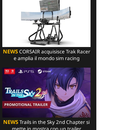
NEWS
CORSAIR acquisisce Trak Racer
e amplia il mondo sim racing
NEWS
Trails in the Sky 2nd Chapter si
mette in mostra con un trailer