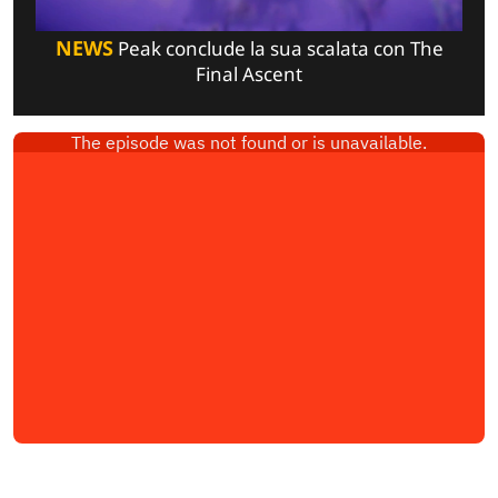
NEWS
Peak conclude la sua scalata con The
Final Ascent