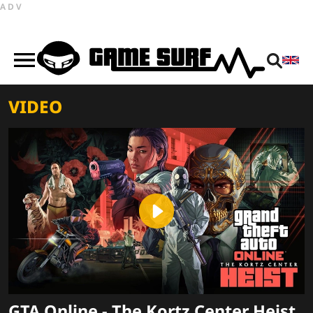
ADV
VIDEO
Play
Video
GTA Online - The Kortz Center Heist