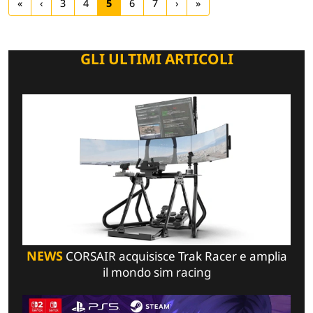
«
‹
3
4
5
6
7
›
»
GLI ULTIMI ARTICOLI
NEWS
CORSAIR acquisisce Trak Racer e amplia
il mondo sim racing