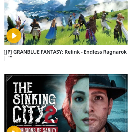
[JP] GRANBLUE FANTASY: Relink - Endless Ragnarok
| ""