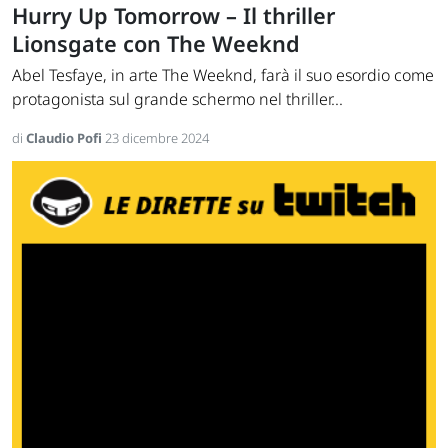
Hurry Up Tomorrow – Il thriller
Lionsgate con The Weeknd
Abel Tesfaye, in arte The Weeknd, farà il suo esordio come
protagonista sul grande schermo nel thriller...
di
Claudio Pofi
23 dicembre 2024