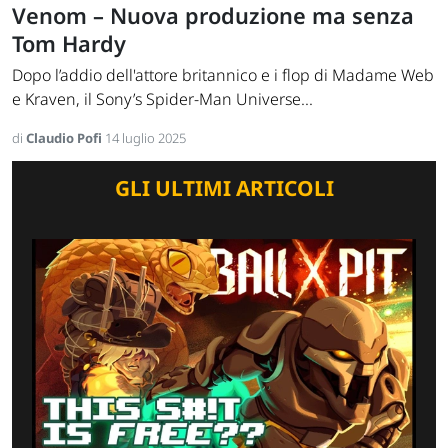
Venom – Nuova produzione ma senza
Tom Hardy
Dopo l’addio dell'attore britannico e i flop di Madame Web
e Kraven, il Sony’s Spider-Man Universe...
di
Claudio Pofi
14 luglio 2025
GLI ULTIMI ARTICOLI