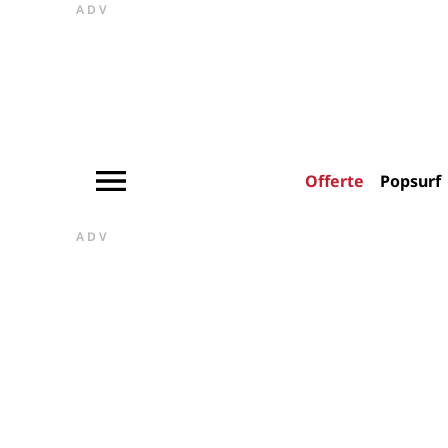
ADV
Offerte
Popsurf
ADV