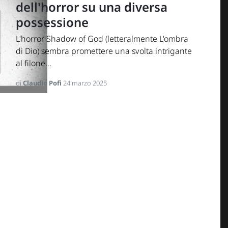
dell'horror su una diversa
possessione
L'horror Shadow of God (letteralmente L'ombra
di Dio) sembra promettere una svolta intrigante
al filone...
di
Claudio Pofi
24 marzo 2025