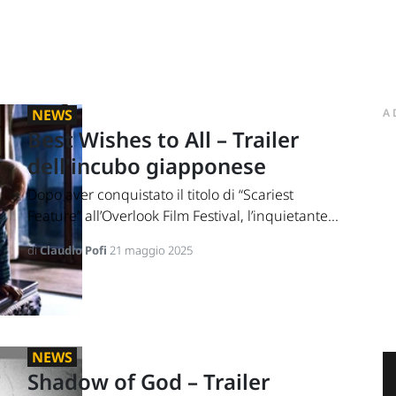
NEWS
A
Best Wishes to All – Trailer
dell'incubo giapponese
Dopo aver conquistato il titolo di “Scariest
Feature” all’Overlook Film Festival, l’inquietante...
di
Claudio Pofi
21 maggio 2025
NEWS
Shadow of God – Trailer