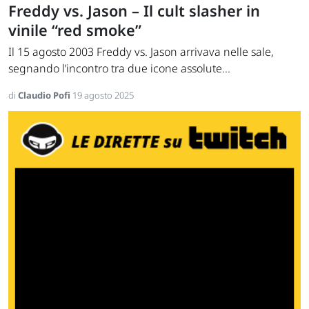
Freddy vs. Jason – Il cult slasher in
vinile “red smoke”
Il 15 agosto 2003 Freddy vs. Jason arrivava nelle sale,
segnando l’incontro tra due icone assolute...
di
Claudio Pofi
19 agosto 2025