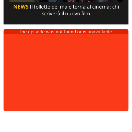
NEWS
Il folletto del male torna al cinema: chi
scriverà il nuovo film