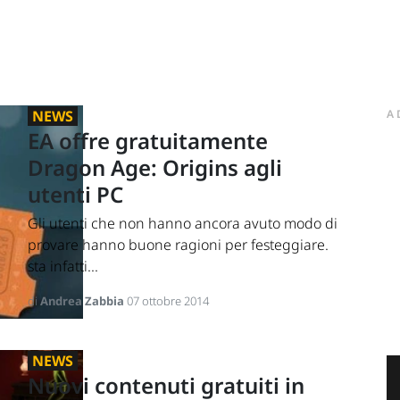
NEWS
A
EA offre gratuitamente
Dragon Age: Origins agli
utenti PC
Gli utenti che non hanno ancora avuto modo di
provare hanno buone ragioni per festeggiare.
sta infatti...
di
Andrea Zabbia
07 ottobre 2014
NEWS
Nuovi contenuti gratuiti in