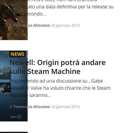
comunicato una data definitiva per la release su
PC del secondo...
di
Tommaso Alisonno
20 gennaio 2014
NEWS
Newell: Origin potrà andare
sulle Steam Machine
Rispondendo ad una discussione su , Gabe
Newell di Valve ha voluto chiarire che le Steam
Machine saranno...
di
Tommaso Alisonno
16 gennaio 2014