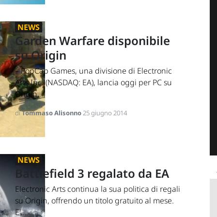
NEWS
Garden Warfare disponibile
su Origin
– PopCap Games, una divisione di Electronic
Arts Inc. (NASDAQ: EA), lancia oggi per PC su
Origin....
di
Tommaso Alisonno
25 giugno 2014
NEWS
Battlefield 3 regalato da EA
Electronic Arts continua la sua politica di regali
su Origin, offrendo un titolo gratuito al mese.
E'...