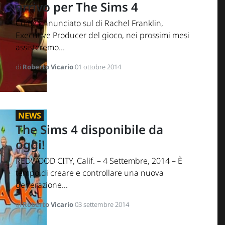
arrivo per The Sims 4
Come annunciato sul di Rachel Franklin,
Executive Producer del gioco, nei prossimi mesi
assisteremo...
di
Roberto Vicario
01 ottobre 2014
NEWS
The Sims 4 disponibile da
oggi!
REDWOOD CITY, Calif. – 4 Settembre, 2014 – È
tempo di creare e controllare una nuova
generazione...
di
Roberto Vicario
03 settembre 2014