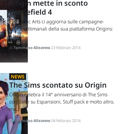
Origin mette in sconto
Battlefield 4
Electronic Arts ci aggiorna sulle campagne-
sconti settimanali della sua piattaforma Origins:
il tema...
di
Tommaso Alisonno
23 febbraio 2014
NEWS
The Sims scontato su Origin
Origin celebra il 14° anniversario di The Sims
con Saldi su Espansioni, Stuff pack e molto altro,
ma...
di
Tommaso Alisonno
04 febbraio 2014