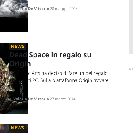
di
Valerio De Vittorio
28 maggio 2014
NEWS
Dead Space in regalo su
Origin
A
Electronic Arts ha deciso di fare un bel regalo
agli utenti PC. Sulla piattaforma Origin trovate
infatti...
di
Valerio De Vittorio
27 marzo 2014
NEWS