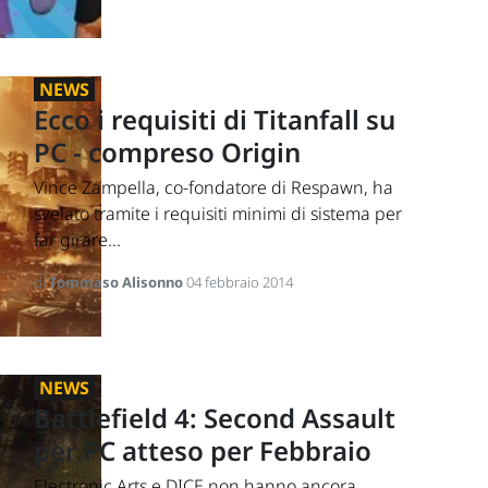
NEWS
Ecco i requisiti di Titanfall su
PC - compreso Origin
Vince Zampella, co-fondatore di Respawn, ha
svelato tramite i requisiti minimi di sistema per
far girare...
di
Tommaso Alisonno
04 febbraio 2014
NEWS
Battlefield 4: Second Assault
per PC atteso per Febbraio
Electronic Arts e DICE non hanno ancora