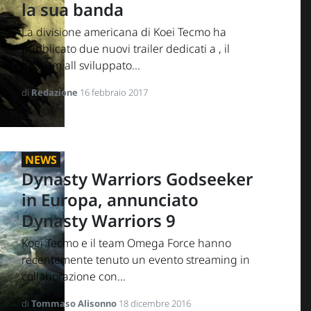
la sua banda
La divisione americana di Koei Tecmo ha
pubblicato due nuovi trailer dedicati a , il
beat'em all sviluppato...
di
Redazione
16 febbraio 2017
NEWS
Dynasty Warriors Godseeker
in Europa, annunciato
Dynasty Warriors 9
Koei Tecmo e il team Omega Force hanno
recentemente tenuto un evento streaming in
collaborazione con...
di
Tommaso Alisonno
18 dicembre 2016