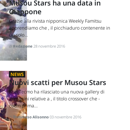
Musou Stars ha una data in
Giappone
Grazie alla rivista nipponica Weekly Famitsu
apprendiamo che , il picchiaduro contenente in
un solo...
di
Redazione
28 novembre 2016
NEWS
Nuovi scatti per Musou Stars
Koei Tecmo ha rilasciato una nuova gallery di
immagini relative a , il titolo crossover che -
coem prima...
di
Tommaso Alisonno
03 novembre 2016