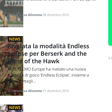
2017....
di
Tommaso Alisonno
08 dicembre 2016
NEWS
Rivelata la modalità Endless
Eclipse per Berserk and the
A
Band of the Hawk
KOEI TECMO Europe ha rivelato una nuova
modalità di gioco 'Endless Eclipse', insieme a
nuovi dettagli...
di
Tommaso Alisonno
01 dicembre 2016
NEWS