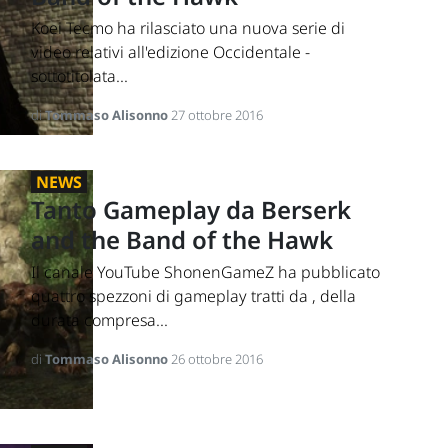
Koei Tecmo ha rilasciato una nuova serie di
video relativi all'edizione Occidentale -
sottotitolata...
di
Tommaso Alisonno
27 ottobre 2016
NEWS
Tanto Gameplay da Berserk
and the Band of the Hawk
Il canale YouTube ShonenGameZ ha pubblicato
quattro spezzoni di gameplay tratti da , della
durata compresa...
di
Tommaso Alisonno
26 ottobre 2016