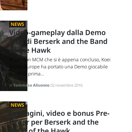
NEWS
Video-gameplay dalla Demo
ENG di Berserk and the Band
of the Hawk
Al London MCM che si è appena concluso, Koei
Tecmo Europe ha portato una Demo giocabile
di per la prima...
di
Tommaso Alisonno
02 novembre 2016
NEWS
Immagini, video e bonus Pre-
Order per Berserk and the
Band of the Hawk