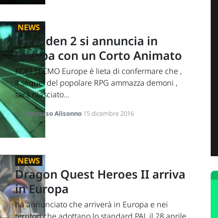
NEWS
Toukiden 2 si annuncia in
Europa con un Corto Animato
KOEI TECMO Europe è lieta di confermare che ,
il sequel del popolare RPG ammazza demoni ,
sarà rilasciato...
di
Tommaso Alisonno
15 dicembre 2016
NEWS
Dragon Quest Heroes II arriva
in Europa
ha annunciato che arriverà in Europa e nei
territori che adottano lo standard PAL il 28 aprile