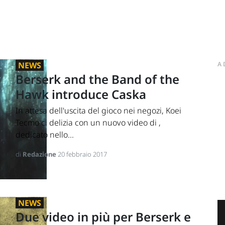
NEWS
A
Berserk and the Band of the
Hawk introduce Caska
In attesa dell'uscita del gioco nei negozi, Koei
Tecmo ci delizia con un nuovo video di ,
dedicato nello...
di
Redazione
20 febbraio 2017
NEWS
Due video in più per Berserk e