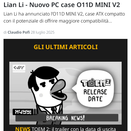
Lian Li - Nuovo PC case O11D MINI V2
Lian Li ha annunciato l’O11D MINI V2, case ATX compatto
con il potenziale di offrire maggiore compatibilità...
di
Claudio Pofi
28 luglio 2025
GLI ULTIMI ARTICOLI
NEWS
TOEM 2: il trailer con la data di uscita