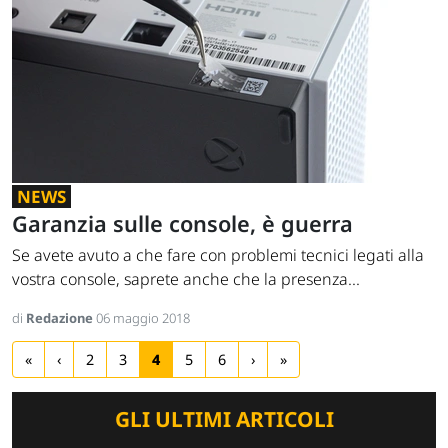
NEWS
Garanzia sulle console, è guerra
Se avete avuto a che fare con problemi tecnici legati alla
vostra console, saprete anche che la presenza...
di
Redazione
06 maggio 2018
«
‹
2
3
4
5
6
›
»
GLI ULTIMI ARTICOLI