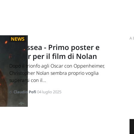
NEWS
A
L'Odissea - Primo poster e
trailer per il film di Nolan
Dopo il trionfo agli Oscar con Oppenheimer,
Christopher Nolan sembra proprio voglia
superarsi con il...
di
Claudio Pofi
04 luglio 2025