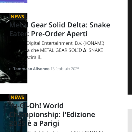
NEWS
Metal Gear Solid Delta: Snake
Eater: Pre-Order Aperti
Konami Digital Entertainment, B.V. (KONAMI)
annuncia che METAL GEAR SOLID Δ: SNAKE
EATER uscirà il...
di
Tommaso Alisonno
13 febbraio 2025
NEWS
Yu-Gi-Oh! World
Championship: l'Edizione
2025 è a Parigi