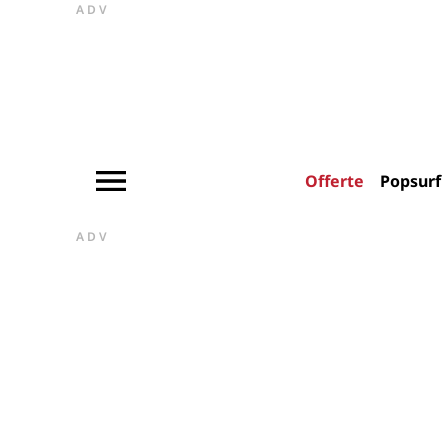
ADV
Offerte
Popsurf
ADV