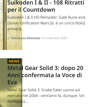
Suikoden I & II - 108 Ritratti
per il Countdown
Suikoden I & II HD Remaster: Gate Rune and
Dunan Unification Wars [sì, è un unico titolo]
arriverà...
di
Tommaso Alisonno
19 novembre 2024
NEWS
Metal Gear Solid 3: dopo 20
Anni confermata la Voce di
Eva
Metal Gear Solid 3: Snake Eater usciva sul
mercato nel 2004 - vent'anni fa, dunque. Sin
dall'epoca,...