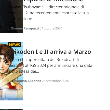
Masashi Tsuboyama, il director originale di
Silent Hill 2, ha recentemente espresso la sua
soddisfazione...
di
Simone Rampazzi
07 ottobre 2024
NEWS
Suikoden I e II arriva a Marzo
Konami ha approfittato del Broadcast di
Microsoft al TGS 2024 per annunciare una data
molto attesa dai...
di
Tommaso Alisonno
26 settembre 2024