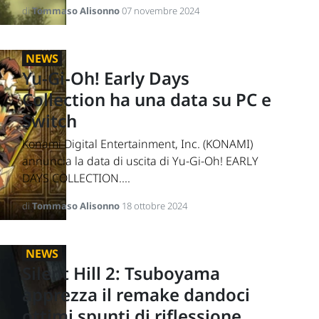
di
Tommaso Alisonno
07 novembre 2024
NEWS
Yu-Gi-Oh! Early Days
Collection ha una data su PC e
Switch
Konami Digital Entertainment, Inc. (KONAMI)
annuncia la data di uscita di Yu-Gi-Oh! EARLY
DAYS COLLECTION....
di
Tommaso Alisonno
18 ottobre 2024
NEWS
Silent Hill 2: Tsuboyama
apprezza il remake dandoci
ottimi spunti di riflessione