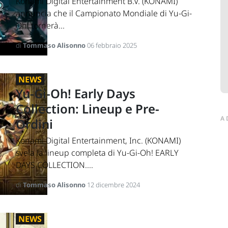
Konami Digital Entertainment B.V. (KONAMI)
annuncia che il Campionato Mondiale di Yu-Gi-
Oh! tornerà...
di
Tommaso Alisonno
06 febbraio 2025
NEWS
Yu-Gi-Oh! Early Days
Collection: Lineup e Pre-
A
Ordini
Konami Digital Entertainment, Inc. (KONAMI)
svela la lineup completa di Yu-Gi-Oh! EARLY
DAYS COLLECTION....
di
Tommaso Alisonno
12 dicembre 2024
NEWS