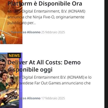
Platform è Disponibile Ora
Konami Digital Entertainment, B.V. (KONAMI)
annuncia che Ninja Five-O, originariamente
pubblicato per...
di
Tommaso Alisonno
25 febbraio 2025
NEWS
Deliver At All Costs: Demo
disponibile oggi
Konami Digital Entertainment B.V. (KONAMI) e lo
studio svedese Far Out Games annunciano che
Deliver...
di
Tommaso Alisonno
17 febbraio 2025