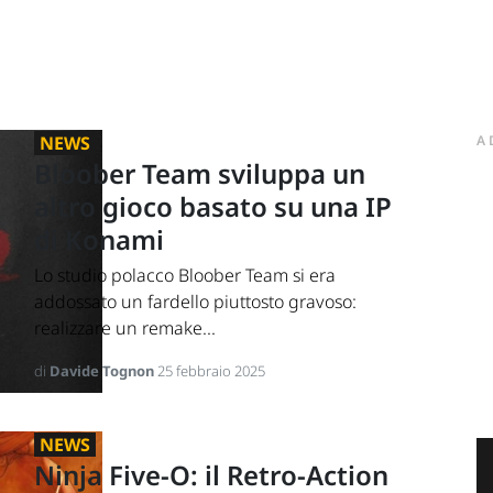
NEWS
A
Bloober Team sviluppa un
altro gioco basato su una IP
di Konami
Lo studio polacco Bloober Team si era
addossato un fardello piuttosto gravoso:
realizzare un remake...
di
Davide Tognon
25 febbraio 2025
NEWS
Ninja Five-O: il Retro-Action