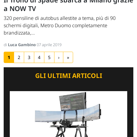
a NOW TV
320 pensiline di autobus allestite a tema, più di 90
schermi digitali, Metro Duomo completamente
brandizzata,...
di
Luca Gambino
07 aprile 2019
1
2
3
4
5
›
»
GLI ULTIMI ARTICOLI