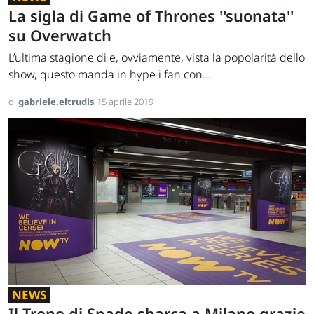
La sigla di Game of Thrones ''suonata''
su Overwatch
L’ultima stagione di e, ovviamente, vista la popolarità dello
show, questo manda in hype i fan con...
di
gabriele.eltrudis
15 aprile 2019
NEWS
Il Trono di Spade sbarca a Milano grazie