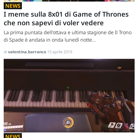
NEWS
I meme sulla 8x01 di Game of Thrones
che non sapevi di voler vedere
La prima puntata dell'ottava e ultima stagione de Il Trono
di Spade è andata in onda lunedì notte...
di
valentina.barranco
15 aprile 2019
NEWS