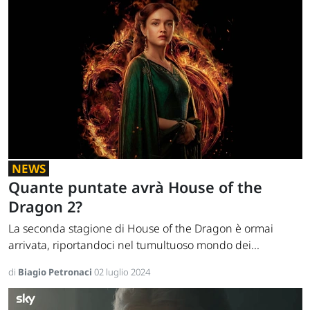
NEWS
Quante puntate avrà House of the
Dragon 2?
La seconda stagione di House of the Dragon è ormai
arrivata, riportandoci nel tumultuoso mondo dei...
di
Biagio Petronaci
02 luglio 2024