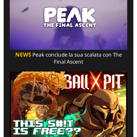
NEWS
Peak conclude la sua scalata con The
Final Ascent