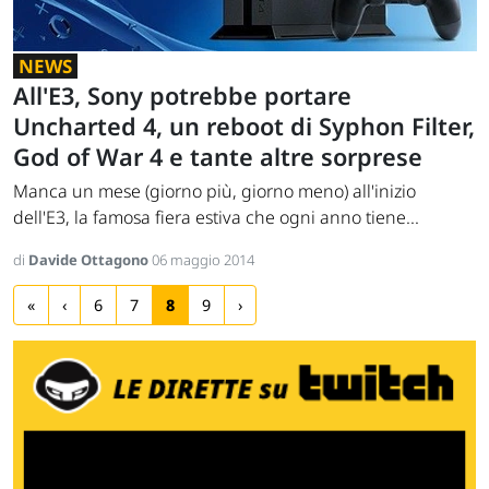
NEWS
All'E3, Sony potrebbe portare
Uncharted 4, un reboot di Syphon Filter,
God of War 4 e tante altre sorprese
Manca un mese (giorno più, giorno meno) all'inizio
dell'E3, la famosa fiera estiva che ogni anno tiene...
di
Davide Ottagono
06 maggio 2014
«
‹
6
7
8
9
›