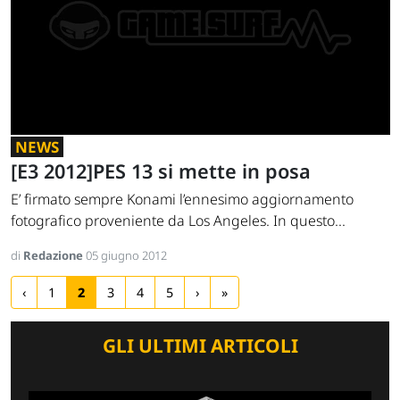
NEWS
[E3 2012]PES 13 si mette in posa
E’ firmato sempre Konami l’ennesimo aggiornamento
fotografico proveniente da Los Angeles. In questo...
di
Redazione
05 giugno 2012
‹
1
2
3
4
5
›
»
GLI ULTIMI ARTICOLI