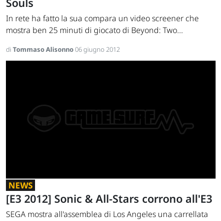
Souls
In rete ha fatto la sua compara un video screener che
mostra ben 25 minuti di giocato di Beyond: Two...
di
Tommaso Alisonno
06 giugno 2012
NEWS
[E3 2012] Sonic & All-Stars corrono all'E3
SEGA mostra all'assemblea di Los Angeles una carrellata