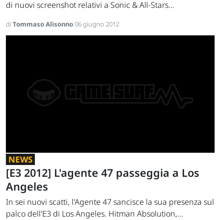
di nuovi screenshot relativi a Sonic & All-Stars...
di
Tommaso Alisonno
06 giugno 2012
NEWS
[E3 2012] L'agente 47 passeggia a Los
Angeles
In sei nuovi scatti, l'Agente 47 sancisce la sua presenza sul
palco dell'E3 di Los Angeles. Hitman Absolution,...