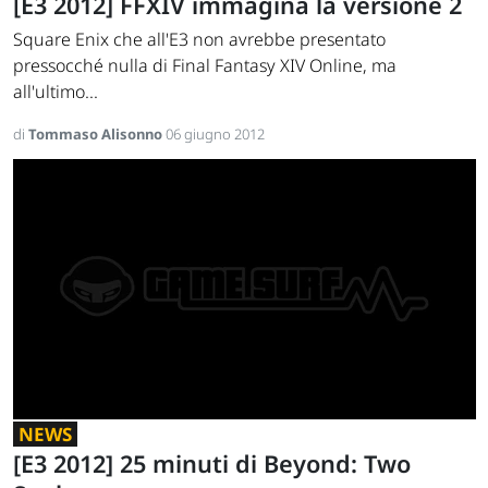
[E3 2012] FFXIV immagina la versione 2
Square Enix che all'E3 non avrebbe presentato
pressocché nulla di Final Fantasy XIV Online, ma
all'ultimo...
di
Tommaso Alisonno
06 giugno 2012
NEWS
[E3 2012] 25 minuti di Beyond: Two