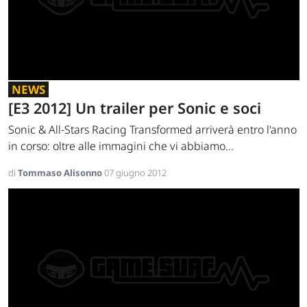
NEWS
[E3 2012] Un trailer per Sonic e soci
Sonic & All-Stars Racing Transformed arriverà entro l'anno
in corso: oltre alle immagini che vi abbiamo...
di
Tommaso Alisonno
07 giugno 2012