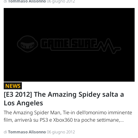
di
Tommaso Alisonno
06 giugno 2012
NEWS
[E3 2012] The Amazing Spidey salta a
Los Angeles
The Amazing Spider Man, Tie-in dell'omonimo imminente
film, arriverà su PS3 e Xbox360 tra poche settimane,...
di
Tommaso Alisonno
06 giugno 2012