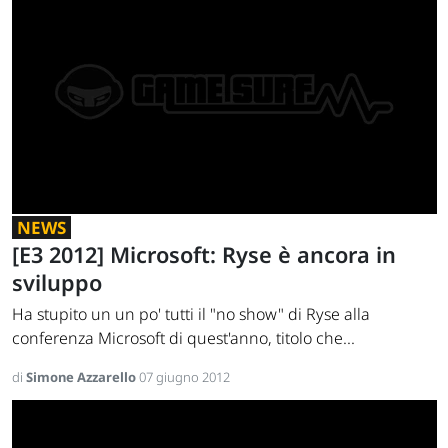
NEWS
[E3 2012] Microsoft: Ryse è ancora in
sviluppo
Ha stupito un un po' tutti il "no show" di Ryse alla
conferenza Microsoft di quest'anno, titolo che...
di
Simone Azzarello
07 giugno 2012