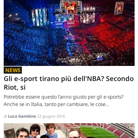
NEWS
Gli e-sport tirano più dell'NBA? Secondo
Riot, si
Potrebbe essere questo l'anno giusto per gli e-sports?
Anche se in Italia, tanto per cambiare, le cose...
di
Luca Gambino
22 giugno 2016