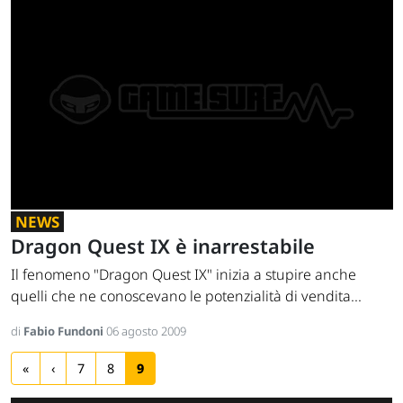
NEWS
Dragon Quest IX è inarrestabile
Il fenomeno "Dragon Quest IX" inizia a stupire anche
quelli che ne conoscevano le potenzialità di vendita...
di
Fabio Fundoni
06 agosto 2009
«
‹
7
8
9