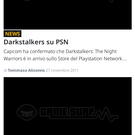
NEWS
Darkstalkers su PSN
Capcom ha confermato che Darkstalkers: The Night
Warriors é in arrivo sullo Store del Playstation Network....
di
Tommaso Alisonno
27 novembre 2011