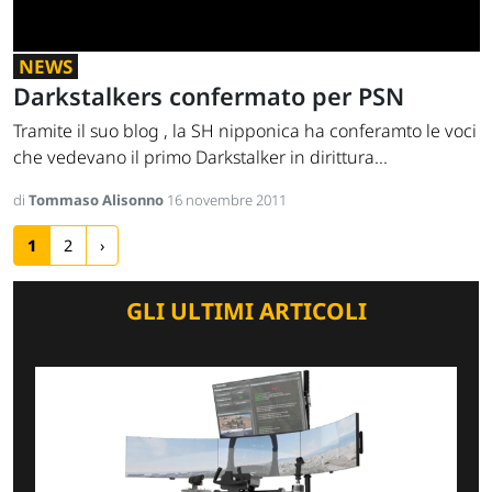
NEWS
Darkstalkers confermato per PSN
Tramite il suo blog , la SH nipponica ha conferamto le voci
che vedevano il primo Darkstalker in dirittura...
di
Tommaso Alisonno
16 novembre 2011
1
2
›
GLI ULTIMI ARTICOLI