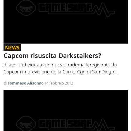
NEWS
Capcom risuscita Darkstalkers?
di aver individuato un nuovo trademark registrato da
Capcom in previsione della Comic-Con di San Diego:...
di
Tommaso Alisonno
14 febbraio 2012