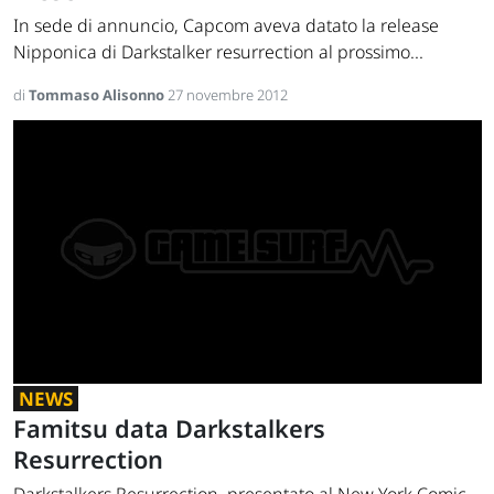
In sede di annuncio, Capcom aveva datato la release
Nipponica di Darkstalker resurrection al prossimo...
di
Tommaso Alisonno
27 novembre 2012
NEWS
Famitsu data Darkstalkers
Resurrection