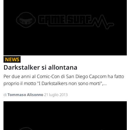
NEWS
Darkstalker si allontana
Per due anni al Comic-Con di San Diego Capcom ha fatto
proprio il motto "I Darkstalkers non sono morti",...
di
Tommaso Alisonno
21 luglio 2013