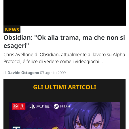
NEWS
Obsidian: "Ok alla trama, ma che non si
esageri"
Chris Avellone di Obsidian, attualmente al lavoro su Alpha
Protocol, é felice di vedere come i videogiochi...
di
Davide Ottagono
03 agosto 2009
GLI ULTIMI ARTICOLI