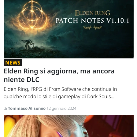
NEWS
Elden Ring si aggiorna, ma ancora
niente DLC
Elden Ring, l'RPG di From Software che continua in
qualche modo lo stile di gameplay di Dark Souls,...
di
Tommaso Alisonno
12 gennaio 2024