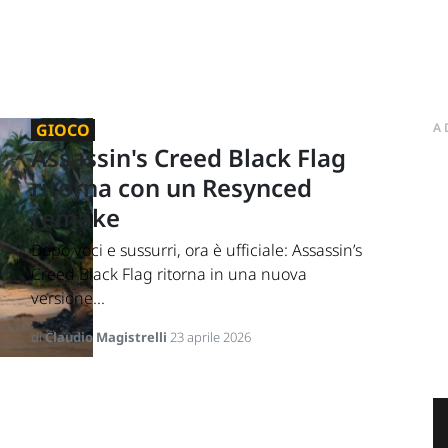
GIOCO
A
Assassin's Creed Black Flag
ritorna con un Resynced
remake
Dopo voci e sussurri, ora è ufficiale: Assassin’s
Creed Black Flag ritorna in una nuova
versione...
di
Claudio Magistrelli
23 aprile 2026