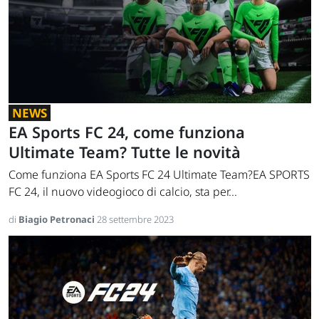
NEWS
EA Sports FC 24, come funziona
Ultimate Team? Tutte le novità
Come funziona EA Sports FC 24 Ultimate Team?EA SPORTS
FC 24, il nuovo videogioco di calcio, sta per...
di
Biagio Petronaci
28 settembre 2023