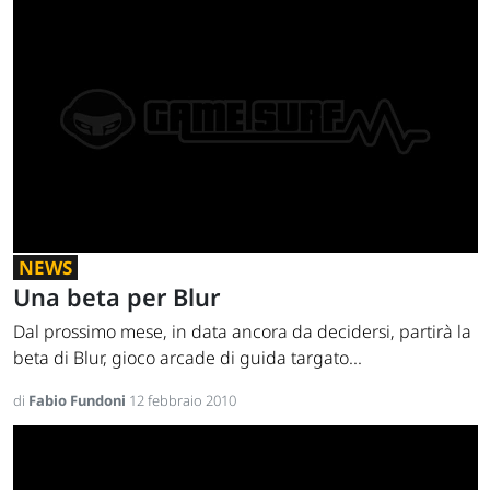
NEWS
Una beta per Blur
Dal prossimo mese, in data ancora da decidersi, partirà la
beta di Blur, gioco arcade di guida targato...
di
Fabio Fundoni
12 febbraio 2010