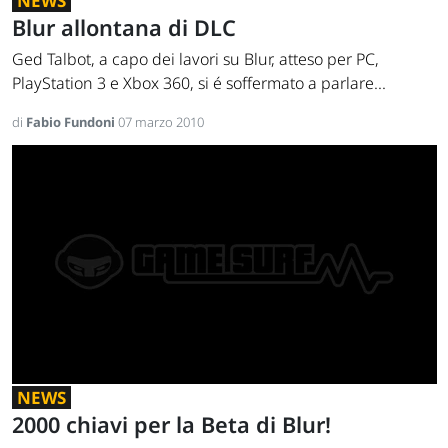
NEWS
Blur allontana di DLC
Ged Talbot, a capo dei lavori su Blur, atteso per PC,
PlayStation 3 e Xbox 360, si é soffermato a parlare...
di
Fabio Fundoni
07 marzo 2010
NEWS
2000 chiavi per la Beta di Blur!