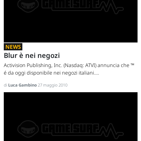
NEWS
Blur è nei negozi
Activision Publishing, Inc. (Nasdaq: ATVI) annuncia che ™
é da oggi disponibile nei negozi italiani....
di
Luca Gambino
27 maggio 2010