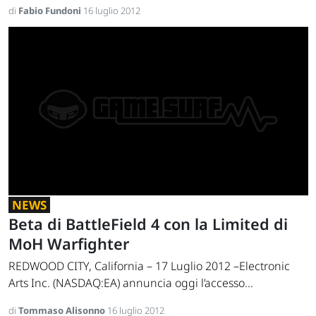
di
Fabio Fundoni
16 luglio 2012
NEWS
Beta di BattleField 4 con la Limited di
MoH Warfighter
REDWOOD CITY, California – 17 Luglio 2012 –Electronic
Arts Inc. (NASDAQ:EA) annuncia oggi l’accesso...
di
Tommaso Alisonno
16 luglio 2012