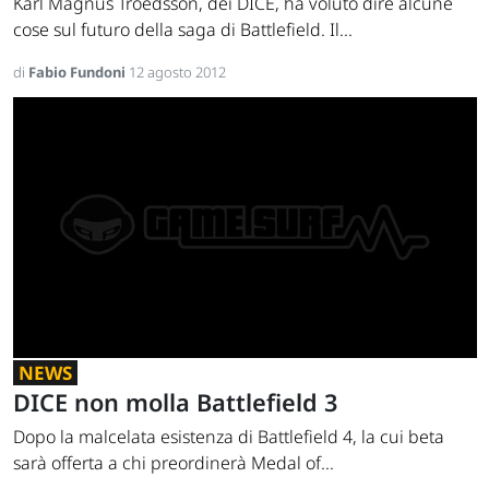
Karl Magnus Troedsson, dei DICE, ha voluto dire alcune
cose sul futuro della saga di Battlefield. Il...
di
Fabio Fundoni
12 agosto 2012
NEWS
DICE non molla Battlefield 3
Dopo la malcelata esistenza di Battlefield 4, la cui beta
sarà offerta a chi preordinerà Medal of...