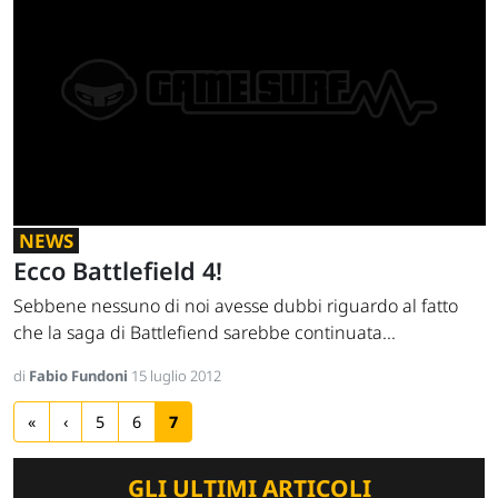
NEWS
Ecco Battlefield 4!
Sebbene nessuno di noi avesse dubbi riguardo al fatto
che la saga di Battlefiend sarebbe continuata...
di
Fabio Fundoni
15 luglio 2012
«
‹
5
6
7
GLI ULTIMI ARTICOLI