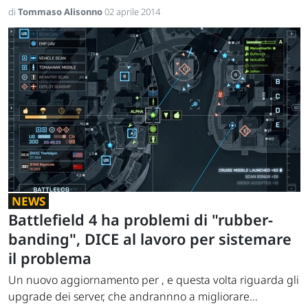
di
Tommaso Alisonno
02 aprile 2014
NEWS
Battlefield 4 ha problemi di "rubber-
banding", DICE al lavoro per sistemare
il problema
Un nuovo aggiornamento per , e questa volta riguarda gli
upgrade dei server, che andrannno a migliorare...