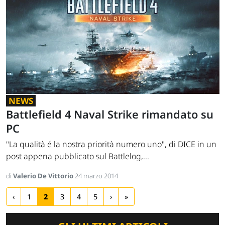
NEWS
Battlefield 4 Naval Strike rimandato su
PC
"La qualità é la nostra priorità numero uno", di DICE in un
post appena pubblicato sul Battlelog,...
di
Valerio De Vittorio
24 marzo 2014
‹
1
2
3
4
5
›
»