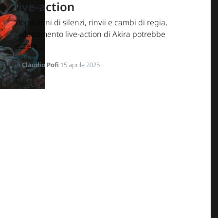
live-action
Dopo anni di silenzi, rinvii e cambi di regia,
l’adattamento live-action di Akira potrebbe
essere...
di
Claudio Pofi
15 aprile 2025