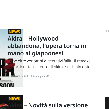
NEWS
A
Akira – Hollywood
abbandona, l'opera torna in
mano ai giapponesi
Dopo oltre vent’anni di tentativi falliti, il remake
live action statunitense di Akira è ufficialmente...
di
Claudio Pofi
30 giugno 2025
NEWS
Akira – Novità sulla versione