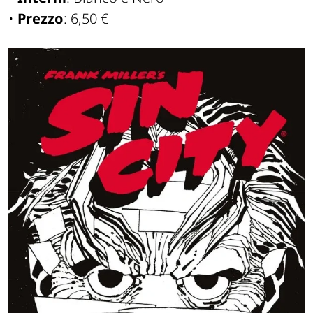
•
Prezzo
: 6,50 €