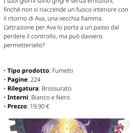
I suoi giorni sono grigi e senza emozioni,
finché non si riaccende un fuoco interiore con
il ritorno di Ava, una vecchia fiamma.
L’attrazione per Ava lo porta a un passo dal
perdere il controllo, ma può davvero
permetterselo?
•
Tipo prodotto
: Fumetti
•
Pagine
: 224
•
Rilegatura
: Brossurato
•
Interni
: Bianco e Nero
•
Prezzo
: 19,90 €