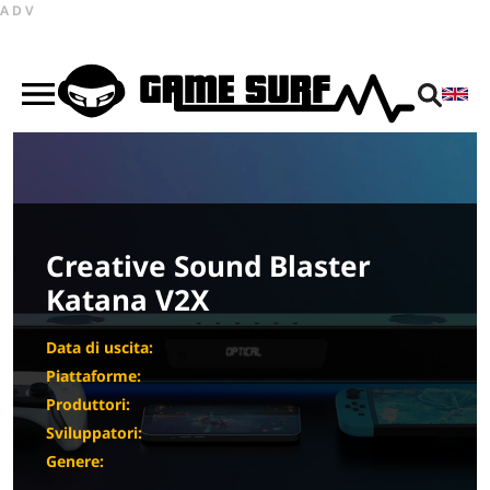
ADV
Creative Sound Blaster
Katana V2X
Data di uscita:
Piattaforme:
Produttori:
Sviluppatori:
Genere: