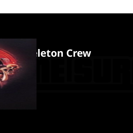
ars: Skeleton Crew
enza
ck Frost