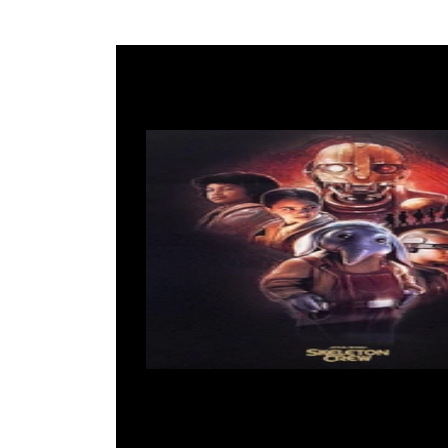
Star W
Uscita:
Genere:
Fantasci
Distributori:
Produttori:
Ideatori:
Cast:
Jude Law, Ni