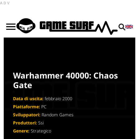
ADV
Warhammer 40000: Chaos
Gate
Data di uscita:
febbraio 2000
Piattaforme:
PC
Sviluppatori:
Random Games
Produttori:
Ssi
Genere:
Strategico