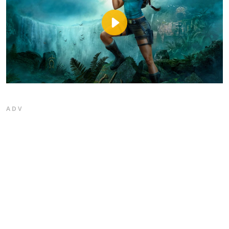
Play
Video
ADV