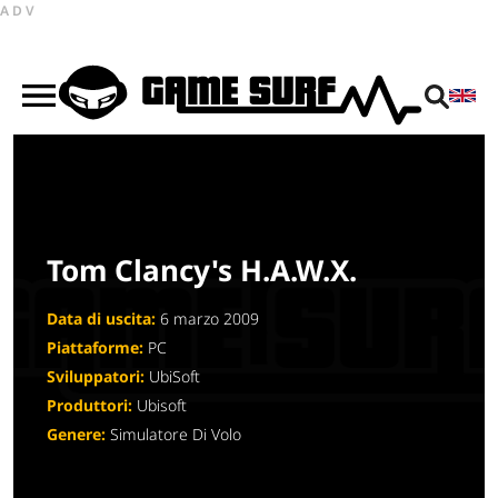
ADV
Tom Clancy's H.A.W.X.
Data di uscita:
6 marzo 2009
Piattaforme:
PC
Sviluppatori:
UbiSoft
Produttori:
Ubisoft
Genere:
Simulatore Di Volo