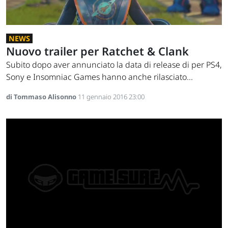
NEWS
Nuovo trailer per Ratchet & Clank
Subito dopo aver annunciato la data di release di per PS4,
Sony e Insomniac Games hanno anche rilasciato...
di Tommaso Alisonno
11 gennaio 2016 23:00