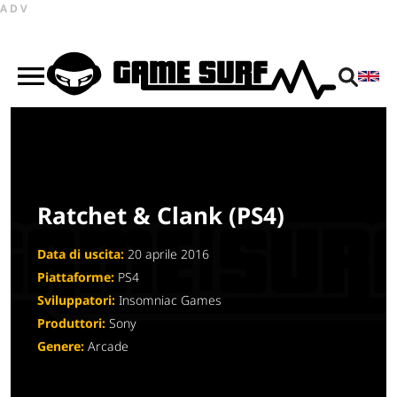
ADV
Ratchet & Clank (PS4)
Data di uscita:
20 aprile 2016
Piattaforme:
PS4
Sviluppatori:
Insomniac Games
Produttori:
Sony
Genere:
Arcade