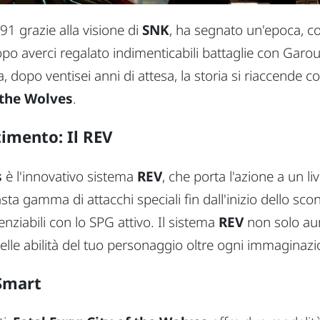
991 grazie alla visione di
SNK
, ha segnato un'epoca, co
po averci regalato indimenticabili battaglie con
Garou
, dopo ventisei anni di attesa, la storia si riaccende
f the Wolves
.
imento: Il REV
s
è l'innovativo sistema
REV
, che porta l'azione a un l
ta gamma di attacchi speciali fin dall'inizio dello scontro
enziabili con lo SPG attivo. Il sistema
REV
non solo aum
elle abilità del tuo personaggio oltre ogni immaginazi
 Smart