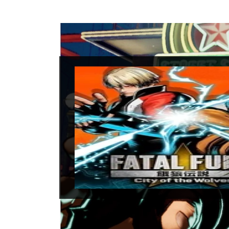
Fatal F
Data di uscita:
21
Piattaforme:
PC, 
Sviluppatori:
SN
Produttori:
SNK
Genere:
Picchiad