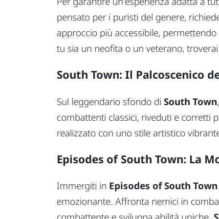
Per garantire un'esperienza adatta a tut
pensato per i puristi del genere, richie
approccio più accessibile, permettendo 
tu sia un neofita o un veterano, troverai 
South Town: Il Palcoscenico d
Sul leggendario sfondo di
South Town
combattenti classici, riveduti e corretti 
realizzato con uno stile artistico vibran
Episodes of South Town: La M
Immergiti in
Episodes of South Town
emozionante. Affronta nemici in combat
combattente e sviluppa abilità uniche.
S