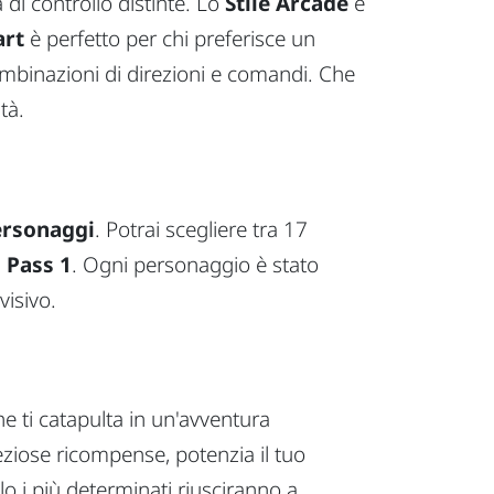
di controllo distinte. Lo
Stile Arcade
è
art
è perfetto per chi preferisce un
mbinazioni di direzioni e comandi. Che
tà.
ersonaggi
. Potrai scegliere tra 17
 Pass 1
. Ogni personaggio è stato
visivo.
e ti catapulta in un'avventura
ziose ricompense, potenzia il tuo
lo i più determinati riusciranno a