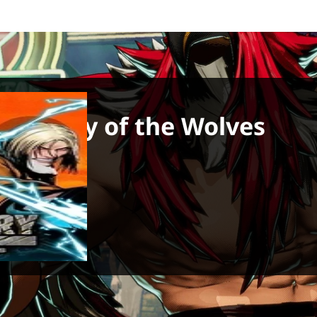
ury: City of the Wolves
 aprile 2025
PS5, Xbox Series X
K
uro