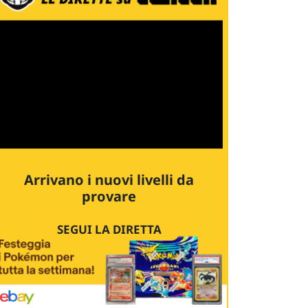
Arrivano i nuovi livelli da
provare
SEGUI LA DIRETTA