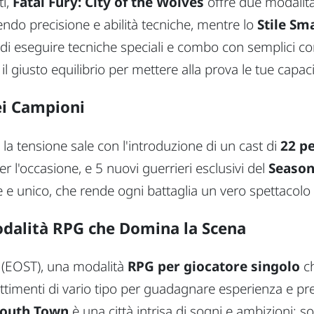
ti,
Fatal Fury: City of the Wolves
offre due modalità 
dendo precisione e abilità tecniche, mentre lo
Stile Sm
di eseguire tecniche speciali e combo con semplici co
il giusto equilibrio per mettere alla prova le tue capaci
ei Campioni
, la tensione sale con l'introduzione di un cast di
22 p
per l'occasione, e 5 nuovi guerrieri esclusivi del
Season
te e unico, che rende ogni battaglia un vero spettacolo 
odalità RPG che Domina la Scena
(EOST), una modalità
RPG per giocatore singolo
ch
timenti di vario tipo per guadagnare esperienza e pre
outh Town
è una città intrisa di sogni e ambizioni: so