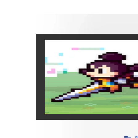
Disney
Data di uscita:
9 
Piattaforme:
Sviluppatori:
Produttori:
Gung
Genere:
RPG