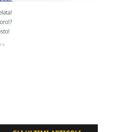
lata!
loro!?
osto!
DV