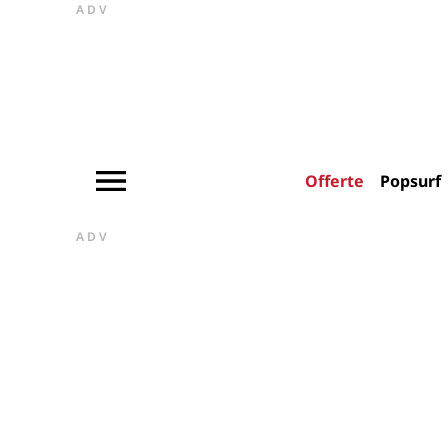
ADV
Offerte
Popsurf
ADV