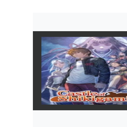
Castle
Data di uscita:
31
Piattaforme:
PC
Sviluppatori:
Alf
Produttori:
Cosm
Genere:
Sparatut