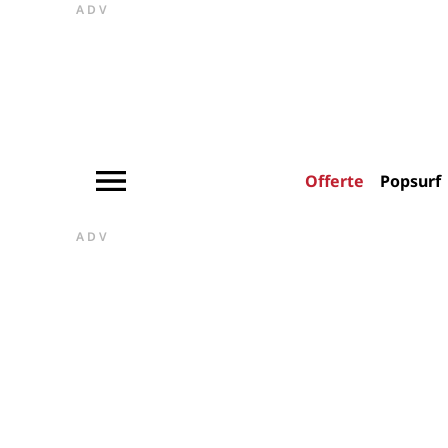
ADV
Offerte
Popsurf
ADV