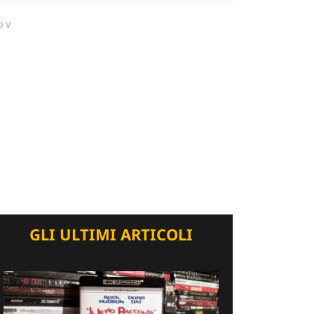
DV
GLI ULTIMI ARTICOLI