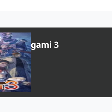
 of Shikigami 3
 marzo 2025
a System
o Machia
to