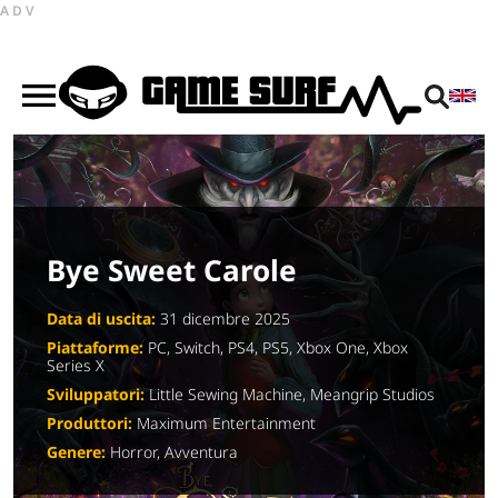
ADV
Bye Sweet Carole
Data di uscita:
31 dicembre 2025
Piattaforme:
PC, Switch, PS4, PS5, Xbox One, Xbox
Series X
Sviluppatori:
Little Sewing Machine, Meangrip Studios
Produttori:
Maximum Entertainment
Genere:
Horror, Avventura