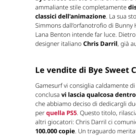
ammaliante stile completamente
di
classici dell'animazione
. La sua st
Simmons dall’orfanotrofio di Bunny H
Lana Benton intende far luce. Dietr
designer italiano
Chris Darril
, già 
Le vendite di Bye Sweet 
Gamesurf vi consiglia caldamente di
conclusa
vi lascia qualcosa dentro
che abbiamo deciso di dedicargli du
per
quella PS5
. Questo titolo, rilas
altri giocatori: Chris Darril ci comun
100.000 copie
. Un traguardo merita