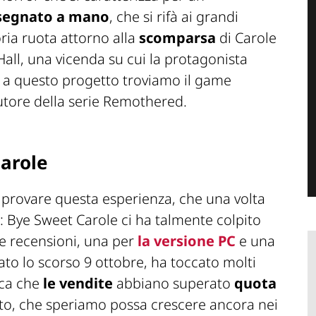
segnato a mano
, che si rifà ai grandi
oria ruota attorno alla
scomparsa
di Carole
all, una vicenda su cui la protagonista
o a questo progetto troviamo il game
autore della serie Remothered.
Carole
 provare questa esperienza, che una volta
: Bye Sweet Carole ci ha talmente colpito
e recensioni, una per
la versione PC
e una
ciato lo scorso 9 ottobre, ha toccato molti
ica che
le vendite
abbiano superato
quota
to, che speriamo possa crescere ancora nei