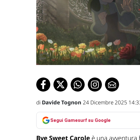
di
Davide Tognon
24 Dicembre 2025 14:3
Segui Gamesurf su Google
Bye Sweet Carole
è una avventura h