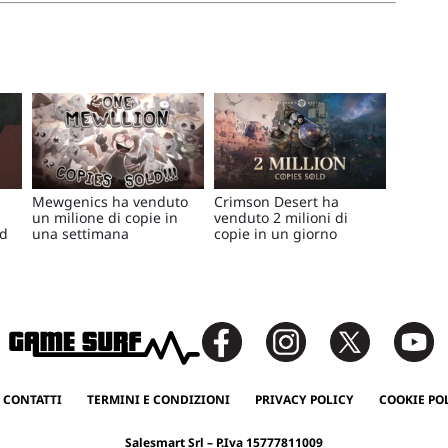
Mewgenics ha venduto
Crimson Desert ha
un milione di copie in
venduto 2 milioni di
rd
una settimana
copie in un giorno
 CONTATTI
TERMINI E CONDIZIONI
PRIVACY POLICY
COOKIE PO
Salesmart Srl – P.Iva 15777811009