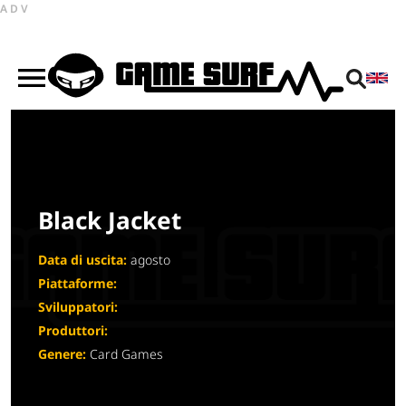
ADV
Black Jacket
Data di uscita:
agosto
Piattaforme:
Sviluppatori:
Produttori:
Genere:
Card Games