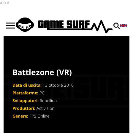
ADV
Battlezone (VR)
Data di uscita:
13 ottobre 2016
Piattaforme:
PC
Sviluppatori:
Rebellion
Produttori:
Activision
Genere:
FPS Online