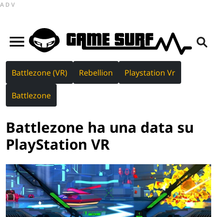
ADV
Battlezone (VR)
Rebellion
Playstation Vr
Battlezone
Battlezone ha una data su
PlayStation VR