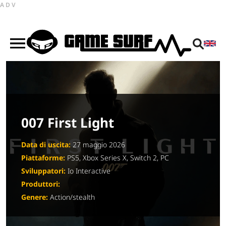
ADV
007 First Light
Data di uscita:
27 maggio 2026
Piattaforme:
PS5, Xbox Series X, Switch 2, PC
Sviluppatori:
Io Interactive
Produttori:
Genere:
Action/stealth