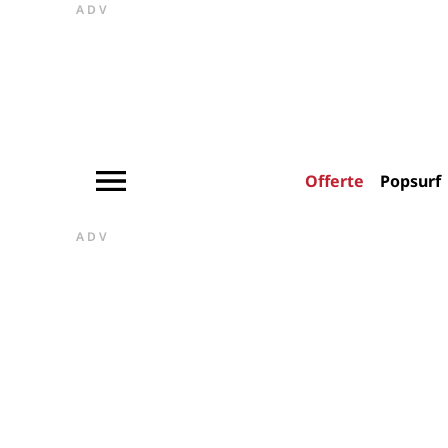
ADV
Offerte
Popsurf
ADV