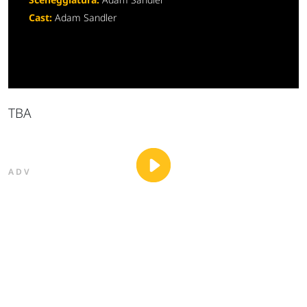
Cast:
Adam Sandler
TBA
ADV