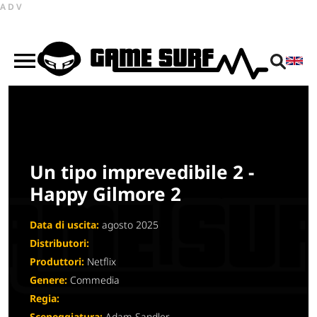
ADV
Un tipo imprevedibile 2 -
Happy Gilmore 2
Data di uscita:
agosto 2025
Distributori:
Produttori:
Netflix
Genere:
Commedia
Regia:
Sceneggiatura:
Adam Sandler