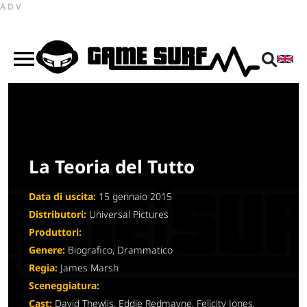
ADV
La Teoria del Tutto
Data di uscita:
15 gennaio 2015
Distributori:
Universal Pictures
Produttori:
Genere:
Biografico, Drammatico
Regia:
James Marsh
Sceneggiatura:
Cast:
David Thewlis, Eddie Redmayne, Felicity Jones,