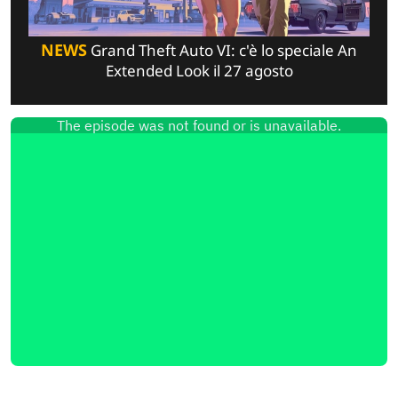
NEWS
Grand Theft Auto VI: c'è lo speciale An
Extended Look il 27 agosto