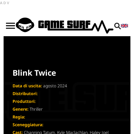
ADV
Blink Twice
Data di uscita:
agosto 2024
Distributori:
Produttori:
Genere:
Thriller
Regia:
Sceneggiatura:
Cast:
Channing Tatum, Kyle Maclachlan, Haley Joel