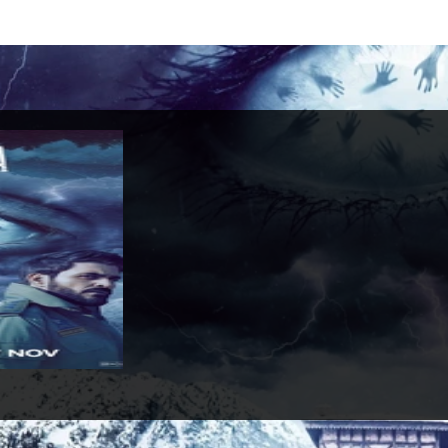
lla
novembre 2025
lix
Drammatico