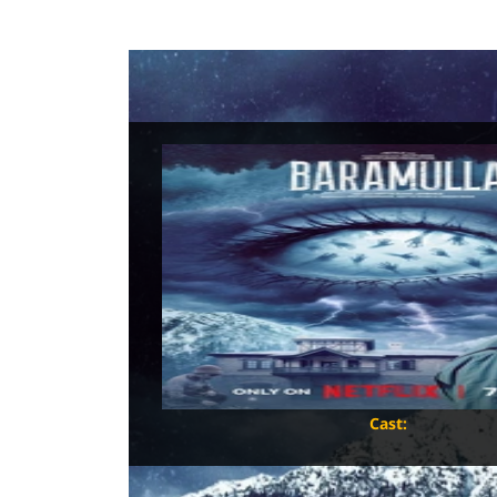
Baramu
Data di uscita:
7 
Distributori:
Netf
Produttori:
Genere:
Horror, 
Regia:
Sceneggiatura:
Cast: