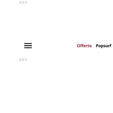
ADV
Offerte
Popsurf
ADV