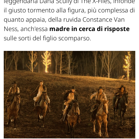
leggendaria Dana Scully di
The X-Files
, infonde
il giusto tormento alla figura, più complessa di
quanto appaia, della ruvida Constance Van
Ness, anch'essa
madre in cerca di risposte
sulle sorti del figlio scomparso.