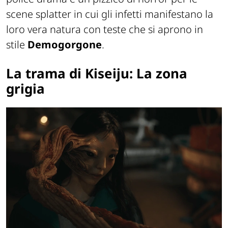
scene splatter in cui gli infetti manifestano la
loro vera natura con teste che si aprono in
stile
Demogorgone
.
La trama di Kiseiju: La zona
grigia